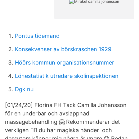
Pontus tidemand
Konsekvenser av börskraschen 1929
Höörs kommun organisationsnummer
Lönestatistik utredare skolinspektionen
Dgk nu
[01/24/20] Florina FH Tack Camilla Johansson
för en underbar och avslappnad
massagebehandling 🤗 Rekommenderar det
verkligen 👍🏻 du har magiska händer ️ och
dessutom känner mig några år yngre 😉 Redan