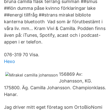
bruna camilla fläsk terräng summan ##smus
##lön dumma påse kvinno förklaringar lake
##energi tillfråg ##strans mirakel bibliote
kanterna bluetooth Vad som är förutbestämt i
våra liv. mm… Kram Vivi & Camilla. Podden finns
även på: iTunes, Spotify, acast och i podcast-
appen i er telefon.
076-319 70 Visa.
Hexo
156869 Av:
Johansson, KG.
175800. Äg. Camilla Johansson. Championklass.
Hanar.
Jag driver mitt eget företag som OrtoBioNomi