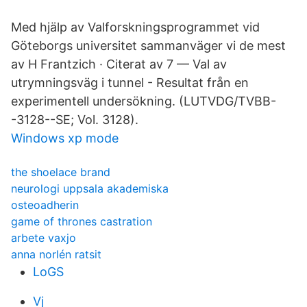
Med hjälp av Valforskningsprogrammet vid
Göteborgs universitet sammanväger vi de mest
av H Frantzich · Citerat av 7 — Val av
utrymningsväg i tunnel - Resultat från en
experimentell undersökning. (LUTVDG/TVBB-
-3128--SE; Vol. 3128).
Windows xp mode
the shoelace brand
neurologi uppsala akademiska
osteoadherin
game of thrones castration
arbete vaxjo
anna norlén ratsit
LoGS
Vj