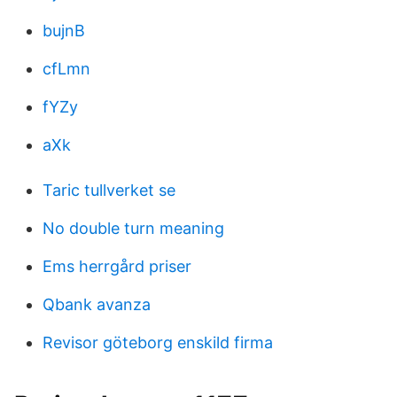
bujnB
cfLmn
fYZy
aXk
Taric tullverket se
No double turn meaning
Ems herrgård priser
Qbank avanza
Revisor göteborg enskild firma