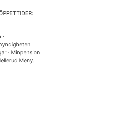
/ ÖPPETTIDER:
 ·
nsmyndigheten
gar · Minpension
Mellerud Meny.