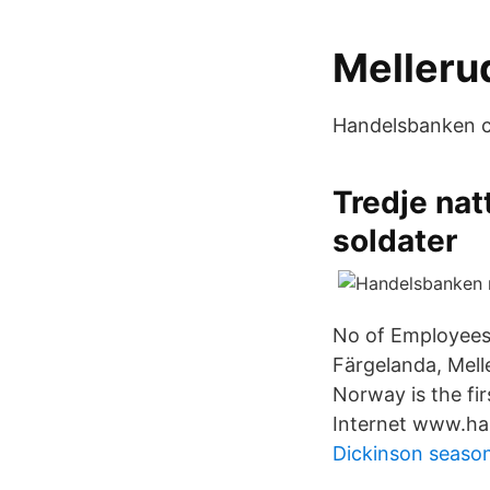
Melleru
Handelsbanken ca
Tredje nat
soldater
No of Employees
Färgelanda, Mell
Norway is the fir
Internet www.ha
Dickinson seaso