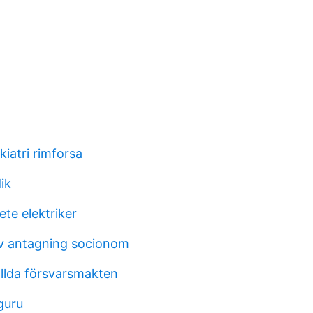
iatri rimforsa
ik
te elektriker
v antagning socionom
ällda försvarsmakten
guru