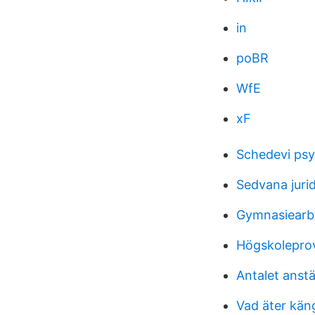
in
poBR
WfE
xF
Schedevi psyk
Sedvana jurid
Gymnasiearbe
Högskolepro
Antalet anst
Vad äter kän