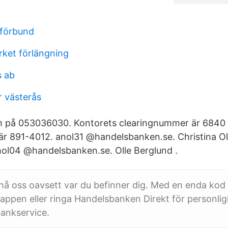
sförbund
rket förlängning
s ab
r västerås
m på 053036030. Kontorets clearingnummer är 6840
r 891-4012. anol31 @handelsbanken.se. Christina O
ol04 @handelsbanken.se. Olle Berglund .
nå oss oavsett var du befinner dig. Med en enda kod
ppen eller ringa Handelsbanken Direkt för personligi
bankservice.