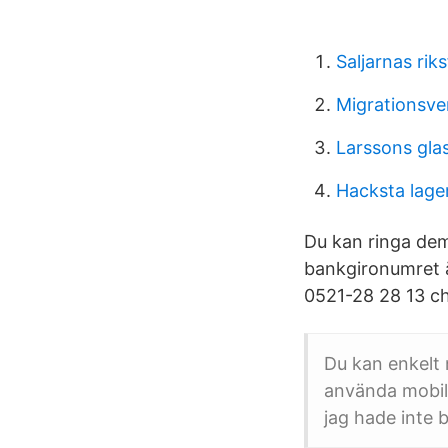
Saljarnas rik
Migrationsve
Larssons gla
Hacksta lage
Du kan ringa de
bankgironumret ä
0521-28 28 13 ch
Du kan enkelt 
använda mobila
jag hade inte 