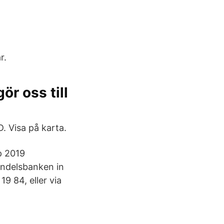
r.
r oss till
 Visa på karta.
p 2019
andelsbanken in
9 84, eller via