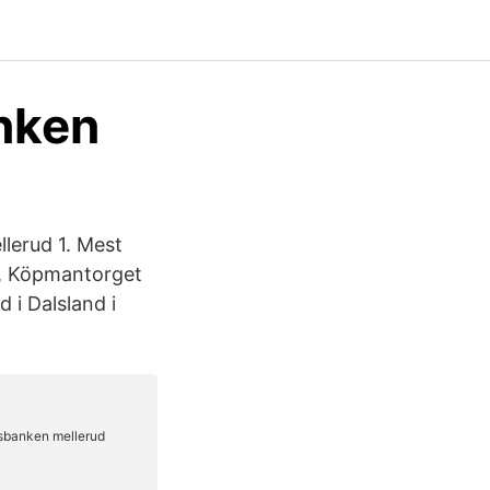
nken
lerud 1. Mest
d, Köpmantorget
 i Dalsland i