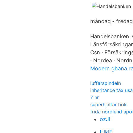
måndag - fredag 
Handelsbanken. C
Länsförsäkringar
Csn · Försäkring
· Nordea · Nordn
Modern ghana ra
luffarspindeln
inheritance tax usa
7 hr
superhjaltar bok
frida nordlund apo
ozJl
HIklF