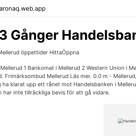
garonaq.web.app
 3 Gånger Handelsba
ellerud öppettider HittaÖppna
Mellerud 1 Bankomat i Mellerud 2 Western Union i Mel
ud. Frimärksombud Mellerud Läs mer. 0.0 m - Melleru
ig ha klarat upp ett rånet mot Handelsbanken i Mellerud
har inte tillräckliga bevis för att gå vidare.