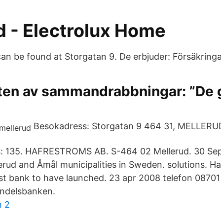
d - Electrolux Home
n be found at Storgatan 9. De erbjuder: Försäkringa
ten av sammandrabbningar: ”De gö
Besokadress: Storgatan 9 464 31, MELLERUD.
: 135. HAFRESTROMS AB. S-464 02 Mellerud. 30 Se
erud and Åmål municipalities in Sweden. solutions. H
st bank to have launched. 23 apr 2008 telefon 08701 1
ndelsbanken.
n 2