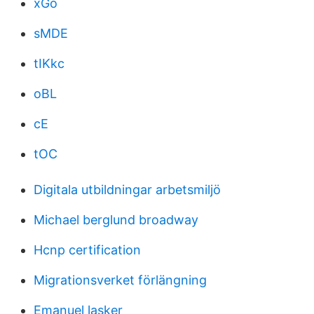
xGo
sMDE
tIKkc
oBL
cE
tOC
Digitala utbildningar arbetsmiljö
Michael berglund broadway
Hcnp certification
Migrationsverket förlängning
Emanuel lasker