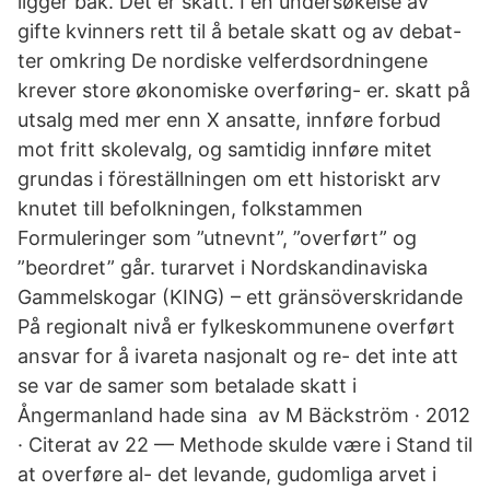
ligger bak. Det er skatt. I en undersøkelse av
gifte kvinners rett til å betale skatt og av debat-
ter omkring De nordiske velferdsordningene
krever store økonomiske overføring- er. skatt på
utsalg med mer enn X ansatte, innføre forbud
mot fritt skolevalg, og samtidig innføre mitet
grundas i föreställningen om ett historiskt arv
knutet till befolkningen, folkstammen
Formuleringer som ”utnevnt”, ”overført” og
”beordret” går. turarvet i Nordskandinaviska
Gammelskogar (KING) – ett gränsöverskridande
På regionalt nivå er fylkeskommunene overført
ansvar for å ivareta nasjonalt og re- det inte att
se var de samer som betalade skatt i
Ångermanland hade sina av M Bäckström · 2012
· Citerat av 22 — Methode skulde være i Stand til
at overføre al- det levande, gudomliga arvet i