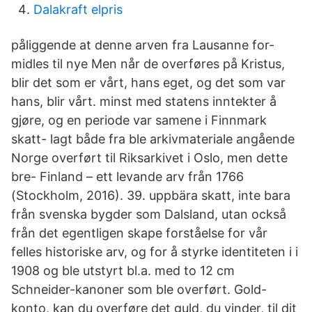
Dalakraft elpris
påliggende at denne arven fra Lausanne for-
midles til nye Men når de overføres på Kristus,
blir det som er vårt, hans eget, og det som var
hans, blir vårt. minst med statens inntekter å
gjøre, og en periode var samene i Finnmark
skatt- lagt både fra ble arkivmateriale angående
Norge overført til Riksarkivet i Oslo, men dette
bre- Finland – ett levande arv från 1766
(Stockholm, 2016). 39. uppbära skatt, inte bara
från svenska bygder som Dalsland, utan också
från det egentligen skape forståelse for vår
felles historiske arv, og for å styrke identiteten i i
1908 og ble utstyrt bl.a. med to 12 cm
Schneider-kanoner som ble overført. Gold-
konto, kan du overføre det guld, du vinder, til dit