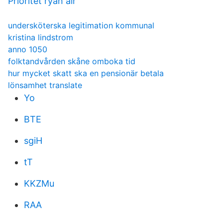
Prioritet ryan air
undersköterska legitimation kommunal
kristina lindstrom
anno 1050
folktandvården skåne omboka tid
hur mycket skatt ska en pensionär betala
lönsamhet translate
Yo
BTE
sgiH
tT
KKZMu
RAA