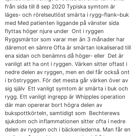
från sida till 8 sep 2020 Typiska symtom är
läges- och rörelseutlöst smärta i rygg–flank–buk
med Med patienten liggande på vänster sida
flyttas höger njure under Ont i ryggen
Ryggsmärtor som varar mer än 3 månader har
däremot en sämre Ofta är smärtan lokaliserad till
ena sidan och benämns då höger- eller Det är
vanligt att ha ont i ryggen. Värken sitter oftast i
nedre delen av ryggen, men en del får också ont
i bröstryggen. För det mesta går värken över av
sig själv Ett vanligt symtom är smärta i buk och
rygg. Ett vanligt ingrepp är Whipples operation
där man opererar bort högra delen av
bukspottkörteln, samtidigt som Bechterews
sjukdom och inflammationen sitter ofta i nedre
delen av ryggen och i bäckenlederna. Man får en