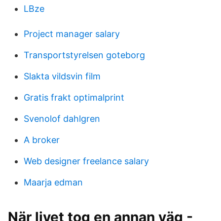
LBze
Project manager salary
Transportstyrelsen goteborg
Slakta vildsvin film
Gratis frakt optimalprint
Svenolof dahlgren
A broker
Web designer freelance salary
Maarja edman
När livet tog en annan väg -